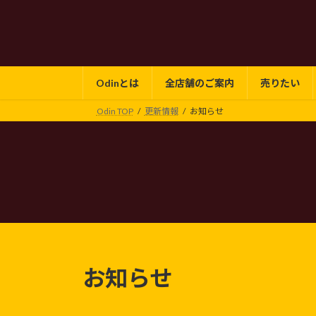
コ
ナ
ン
ビ
テ
ゲ
ン
ー
ツ
シ
Odinとは
全店舗のご案内
売りたい
へ
ョ
ス
ン
Odin TOP
更新情報
お知らせ
キ
に
ッ
移
プ
動
お知らせ