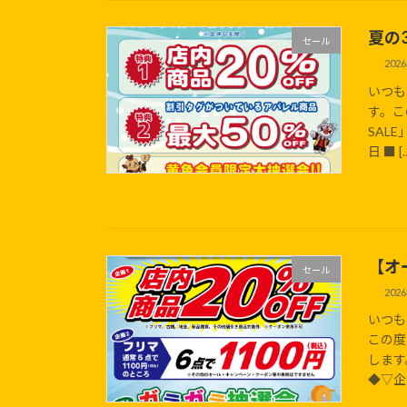
夏の3
セール
202
いつも
す。こ
SAL
日 ■ [
【オ
セール
202
いつも
この度
します
◆▽企画