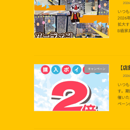
202
いつも
202
拡大す
B級家
【店
キャンペーン
202
いつも
す。期
催いた
ペーン