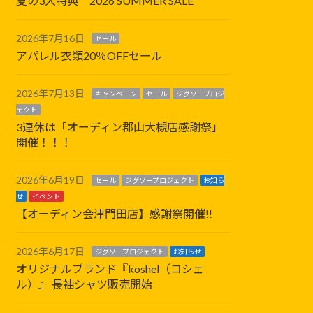
夏の3大特典 2026 SUMMER SALE
2026年7月16日
セール
アパレル衣類20％OFFセール
2026年7月13日
キャンペーン
セール
ジグソープロジ
ェクト
3連休は「オーディン郡山大槻店感謝祭」
開催！！！
2026年6月19日
セール
ジグソープロジェクト
お知ら
せ
イベント
【オーディン会津門田店】感謝祭開催!!
2026年6月17日
ジグソープロジェクト
お知らせ
オリジナルブランド『koshel（コシェ
ル）』 長袖シャツ販売開始