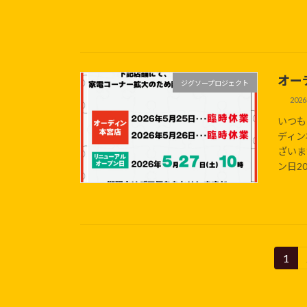
オー
ジグソープロジェクト
202
いつも
ディン
ざいま
ン日202
投
1
固
定
稿
ペ