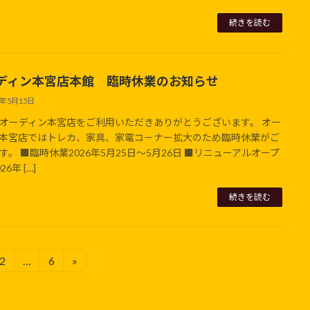
続きを読む
ディン本宮店本館 臨時休業のお知らせ
6年5月15日
オーディン本宮店をご利用いただきありがとうございます。 オー
本宮店ではトレカ、家具、家電コーナー拡大のため臨時休業がご
す。 ■臨時休業2026年5月25日～5月26日 ■リニューアルオープ
6年 […]
続きを読む
2
…
6
»
固
固
定
定
ペ
ペ