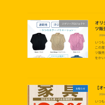
オリ
ジグソープロジェクト
ツ販
202
いつも
この度
ツ販売
をかいて
【オ
お知らせ
202
いつも