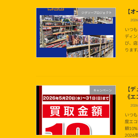
【オ
ジグソープロジェクト
202
いつも
ディン
び、店
ります
【デ
キャンペーン
《エ
202
いつも
度エコ
額10
2026