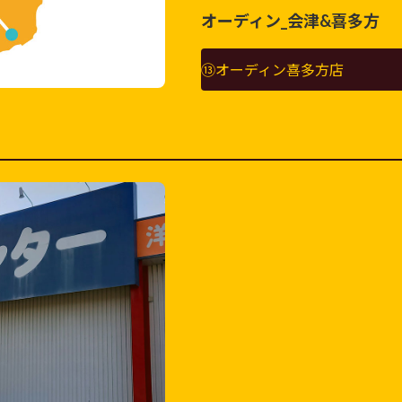
オーディン_会津&喜多方
⑬オーディン喜多方店