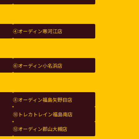
④オーディン寒河江店
⑥オーディン小名浜店
⑧オーディン福島矢野目店
⑩トレカトレイン福島南店
⑫オーディン郡山大槻店