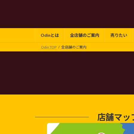
コ
ナ
ン
ビ
テ
ゲ
ン
ー
ツ
シ
Odinとは
全店舗のご案内
売りたい
へ
ョ
ス
ン
Odin TOP
全店舗のご案内
キ
に
ッ
移
プ
動
店舗マッ